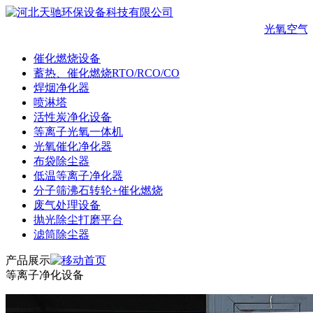
光氧空气
催化燃烧设备
蓄热、催化燃烧RTO/RCO/CO
焊烟净化器
喷淋塔
活性炭净化设备
等离子光氧一体机
光氧催化净化器
布袋除尘器
低温等离子净化器
分子筛沸石转轮+催化燃烧
废气处理设备
抛光除尘打磨平台
滤筒除尘器
产品展示
等离子净化设备