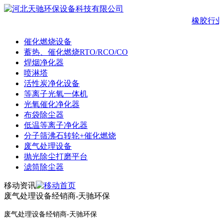
橡胶行业
催化燃烧设备
蓄热、催化燃烧RTO/RCO/CO
焊烟净化器
喷淋塔
活性炭净化设备
等离子光氧一体机
光氧催化净化器
布袋除尘器
低温等离子净化器
分子筛沸石转轮+催化燃烧
废气处理设备
抛光除尘打磨平台
滤筒除尘器
移动资讯
废气处理设备经销商-天驰环保
废气处理设备经销商
-
天驰环保