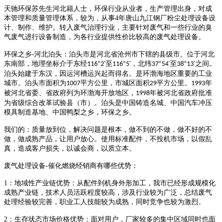
天驰环保苏先生河北籍人士，环保行业从业者，生产管理出身，对成
本管理和质量管理体系，较为，从事
4
年唐山九江钢厂粉尘处理设备设
计、制作、维护。转入废气治理行业，主要针对废气和一些行业的臭
气废气进行设备制造，为各行业提供性价比较高的废气处理设备。
环保之乡
-
河北泊头：泊头市是河北省沧州市下辖的县级市。位于河北
东南部，地理坐标介于东经
°
′至
°
′，北纬
°
′至
°
′之间。
116
2
116
5
37
54
38
13
泊头始建于东汉，因运河槽运兴起而得名。是环渤海地区重要的工业
城市。泊头市面积为
平方公里，市城区面积
平方公里。
年
1007
29
1993
被河北省委、省政府列为环渤海开放地区，
年被河北省政府批准
1998
为省级综合改革试验县（市）。泊头是中国铸造名城、中国汽车冲压
模具制造基地、中国鸭梨之乡，环保之乡。
我们的：
质量放到位，解决问题是根本，做不到的不做，做不好的不
做，做成熟产品，让用户放心。使用标准配件，不投机市场，以假乱
真，造成客户损失，以诚会商，以质立本。
废气处理设备
-
催化燃烧经销商有哪些优势：
1
：地域性产业链优势：从配件到机身外形加工，我市已经形成规模化
成熟产业链，技术人员活跃程度较高，涉及行业较为广泛，总结废气
处理经验较完善，职业工人技能较为成熟，同时竞争也较为激烈。
2
：生存状态市场价格优势：面对用户，厂家较多的集中区域同时也面